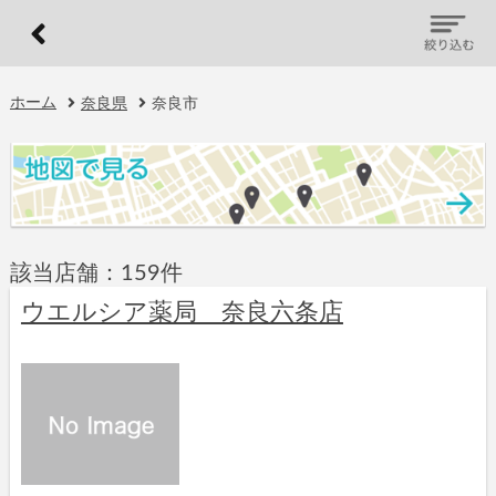
ホーム
奈良県
奈良市
該当店舗：159件
ウエルシア薬局 奈良六条店