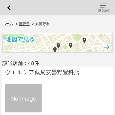
ホーム
長野県
安曇野市
該当店舗：48件
ウエルシア薬局安曇野豊科店