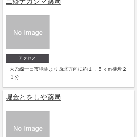
三郷ナカジマ薬局
アクセス
大糸線一日市場駅より西北方向に約１．５ｋｍ徒歩２
０分
堀金とをしや薬局