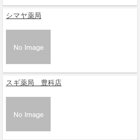
シマヤ薬局
スギ薬局 豊科店