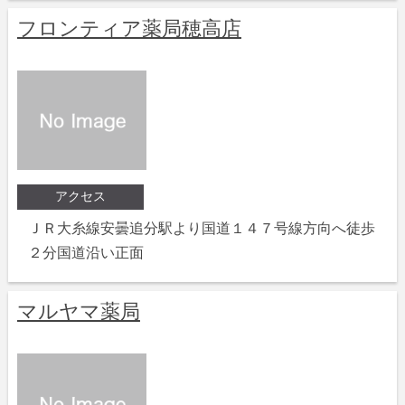
フロンティア薬局穂高店
アクセス
ＪＲ大糸線安曇追分駅より国道１４７号線方向へ徒歩
２分国道沿い正面
マルヤマ薬局