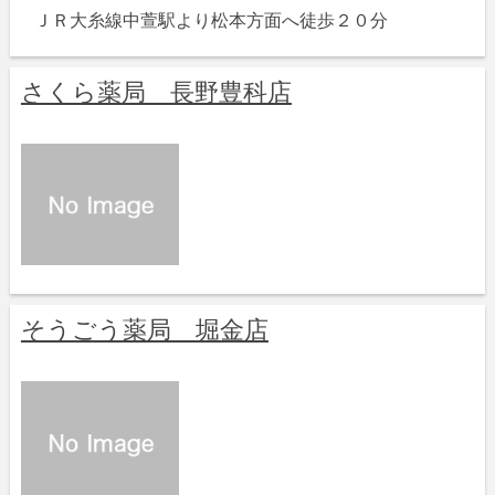
ＪＲ大糸線中萱駅より松本方面へ徒歩２０分
さくら薬局 長野豊科店
そうごう薬局 堀金店