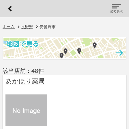
ホーム
長野県
安曇野市
該当店舗：48件
あかほり薬局