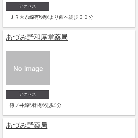
アクセス
ＪＲ大糸線有明駅より西へ徒歩３０分
あづみ野和厚堂薬局
アクセス
篠ノ井線明科駅徒歩5分
あづみ野薬局