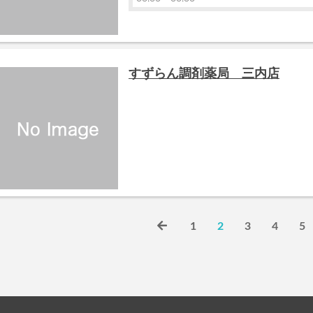
すずらん調剤薬局 三内店
1
2
3
4
5