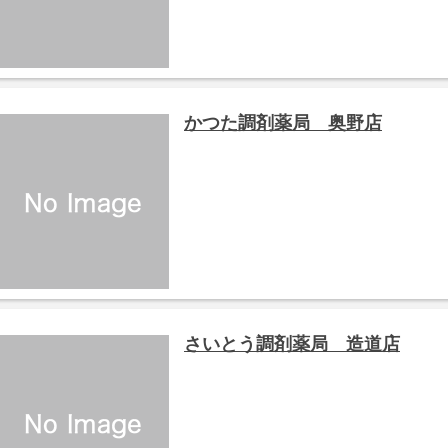
かつた調剤薬局 奥野店
さいとう調剤薬局 造道店