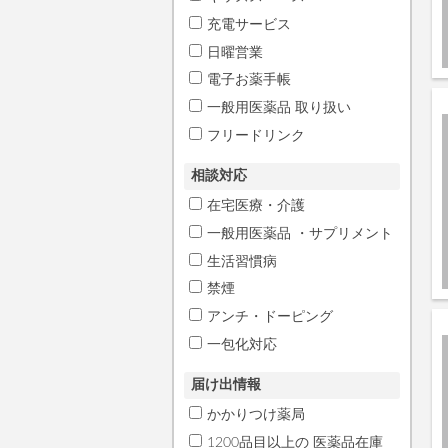
充電サービス
日曜営業
電子お薬手帳
一般用医薬品 取り扱い
フリードリンク
相談対応
在宅医療・介護
一般用医薬品 ・サプリメント
生活習慣病
禁煙
アンチ・ドーピング
一包化対応
届け出情報
かかりつけ薬局
1200品目以上の 医薬品在庫