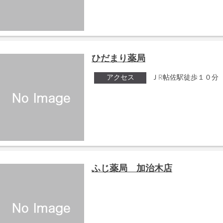
ひだまり薬局
アクセス
ＪR帖佐駅徒歩１０分
ふじ薬局 加治木店