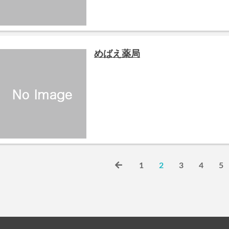
めばえ薬局
1
2
3
4
5