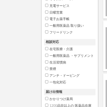
充電サービス
日曜営業
電子お薬手帳
一般用医薬品 取り扱い
フリードリンク
相談対応
在宅医療・介護
一般用医薬品 ・サプリメント
生活習慣病
禁煙
アンチ・ドーピング
一包化対応
届け出情報
かかりつけ薬局
1200品目以上の 医薬品在庫