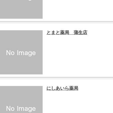
とまと薬局 蒲生店
にしあいら薬局