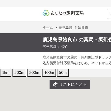
ホーム
鹿児島県
姶良市
鹿児島県姶良市 の薬局・調剤
該当店舗： 42件
鹿児島県姶良市の薬局・調剤併設型ドラッ
処方箋受付対応薬局をはじめ、ネットから
1km
500m
200m
100m
50m
リストにもどる