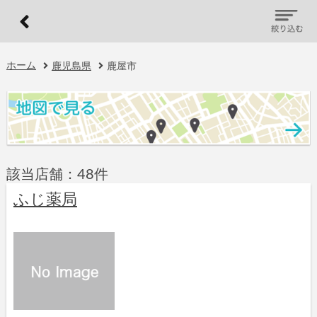
ホーム
鹿児島県
鹿屋市
該当店舗：48件
ふじ薬局