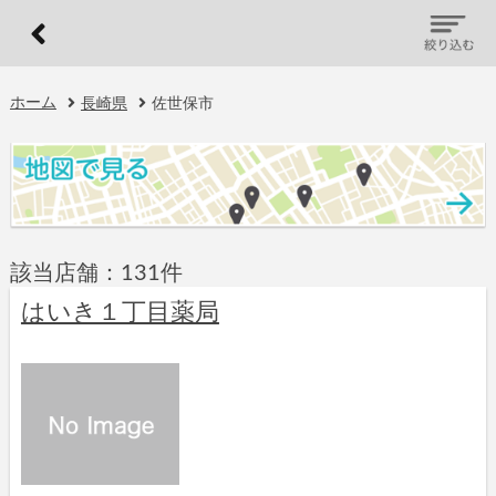
ホーム
長崎県
佐世保市
該当店舗：131件
はいき１丁目薬局