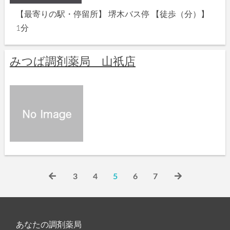
【最寄りの駅・停留所】 堺木バス停 【徒歩（分）】
1分
みつば調剤薬局 山祇店
3
4
5
6
7
あなたの調剤薬局