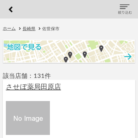
ホーム
長崎県
佐世保市
該当店舗：131件
させぼ薬局田原店