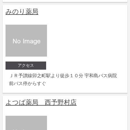
みのり薬局
アクセス
ＪＲ予讃線卯之町駅より徒歩１０分 宇和島バス病院
前バス停からすぐ
よつば薬局 西予野村店