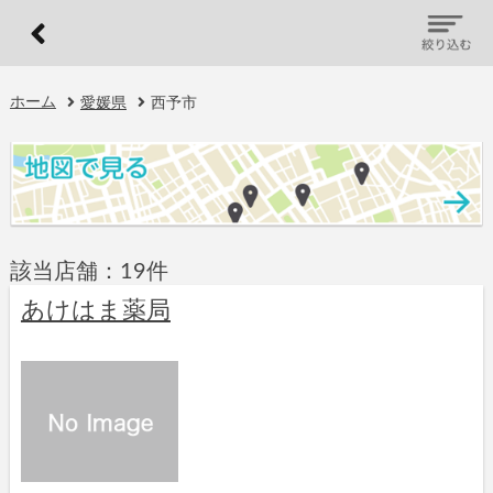
ホーム
愛媛県
西予市
該当店舗：19件
あけはま薬局