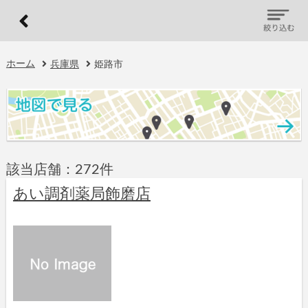
ホーム
兵庫県
姫路市
該当店舗：272件
あい調剤薬局飾磨店