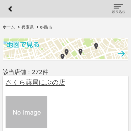
ホーム
兵庫県
姫路市
該当店舗：272件
さくら薬局にぶの店