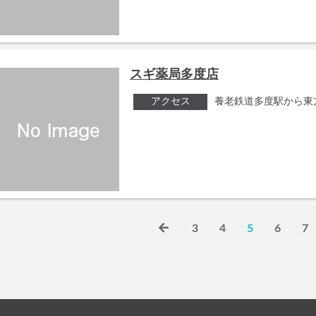
スギ薬局多度店
アクセス
養老鉄道多度駅から東
3
4
5
6
7