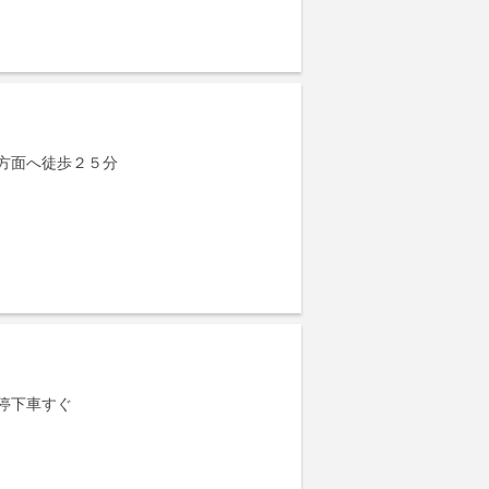
方面へ徒歩２５分
停下車すぐ