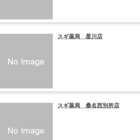
スギ薬局 星川店
スギ薬局 桑名西別所店