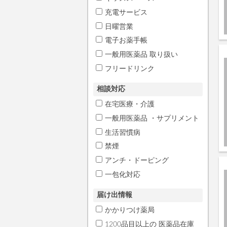
充電サービス
日曜営業
電子お薬手帳
一般用医薬品 取り扱い
フリードリンク
相談対応
在宅医療・介護
一般用医薬品 ・サプリメント
生活習慣病
禁煙
アンチ・ドーピング
一包化対応
届け出情報
かかりつけ薬局
1200品目以上の 医薬品在庫