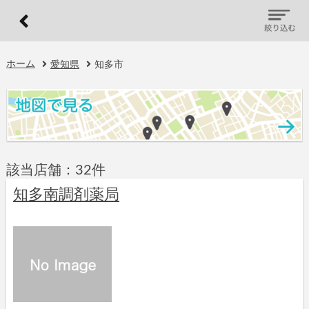
ホーム
愛知県
知多市
該当店舗：32件
知多南調剤薬局