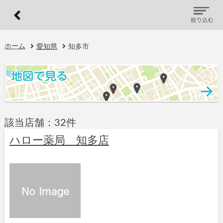
ホーム
愛知県
知多市
該当店舗：32件
ハロー薬局 知多店