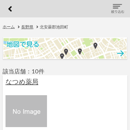
ホーム
長野県
北安曇郡池田町
該当店舗：10件
なつめ薬局