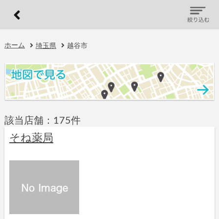
ホーム
埼玉県
越谷市
該当店舗：175件
そね薬局