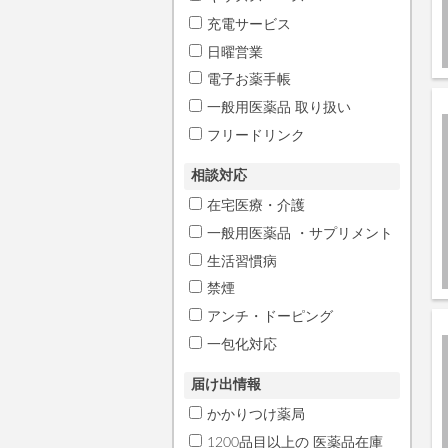
充電サービス
日曜営業
電子お薬手帳
一般用医薬品 取り扱い
フリードリンク
相談対応
在宅医療・介護
一般用医薬品 ・サプリメント
生活習慣病
禁煙
アンチ・ドーピング
一包化対応
届け出情報
かかりつけ薬局
1200品目以上の 医薬品在庫