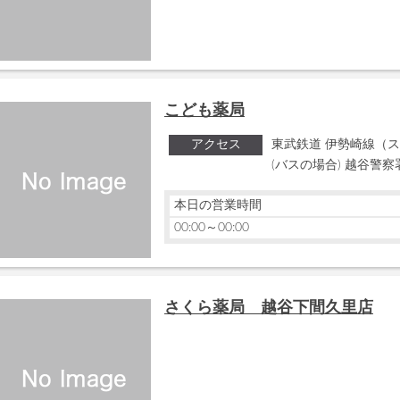
こども薬局
アクセス
東武鉄道 伊勢崎線（ス
(バスの場合) 越谷警
本日の営業時間
00:00～00:00
さくら薬局 越谷下間久里店