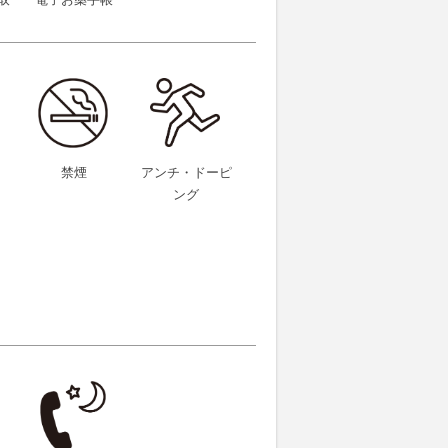
取
電子お薬手帳
禁煙
アンチ・ドーピ
ング