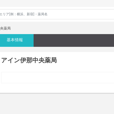
央薬局
基本情報
アイン伊那中央薬局