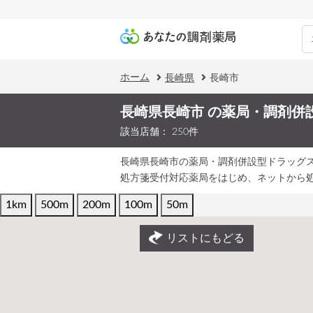
ホーム
長崎県
長崎市
長崎県長崎市 の薬局・調剤併
該当店舗： 250件
長崎県長崎市の薬局・調剤併設型ドラッグ
処方箋受付対応薬局をはじめ、ネットから
1km
500m
200m
100m
50m
リストにもどる