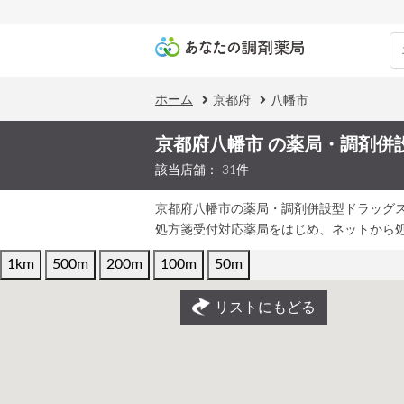
ホーム
京都府
八幡市
京都府八幡市 の薬局・調剤併
該当店舗： 31件
京都府八幡市の薬局・調剤併設型ドラッグ
処方箋受付対応薬局をはじめ、ネットから
1km
500m
200m
100m
50m
リストにもどる