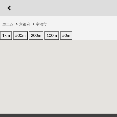
ホーム
京都府
宇治市
1km
500m
200m
100m
50m