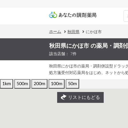
ホーム
秋田県
にかほ市
秋田県にかほ市 の薬局・調剤
該当店舗： 7件
秋田県にかほ市の薬局・調剤併設型ドラッ
処方箋受付対応薬局をはじめ、ネットから
1km
500m
200m
100m
50m
リストにもどる