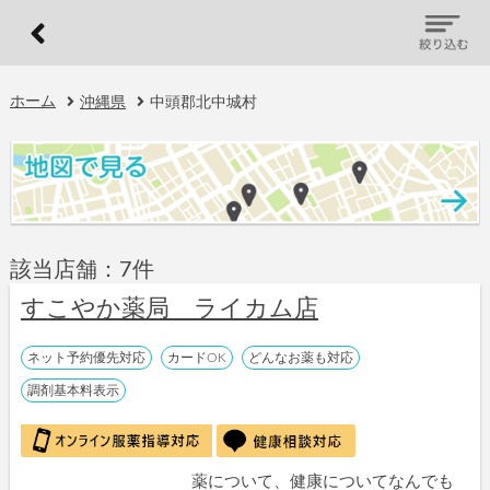
ホーム
沖縄県
中頭郡北中城村
該当店舗：7件
すこやか薬局 ライカム店
ネット予約優先対応
カードOK
どんなお薬も対応
調剤基本料表示
薬について、健康についてなんでも