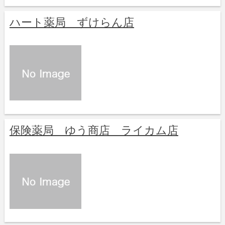
ハート薬局 ずけらん店
保険薬局 ゆう商店 ライカム店