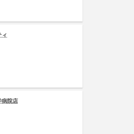
ティ
学病院店