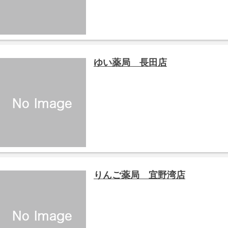
ゆい薬局 長田店
りんご薬局 宜野湾店