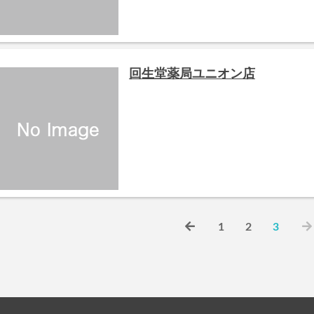
回生堂薬局ユニオン店
1
2
3