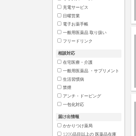
充電サービス
日曜営業
電子お薬手帳
一般用医薬品 取り扱い
フリードリンク
相談対応
在宅医療・介護
一般用医薬品 ・サプリメント
生活習慣病
禁煙
アンチ・ドーピング
一包化対応
届け出情報
かかりつけ薬局
1200品目以上の 医薬品在庫