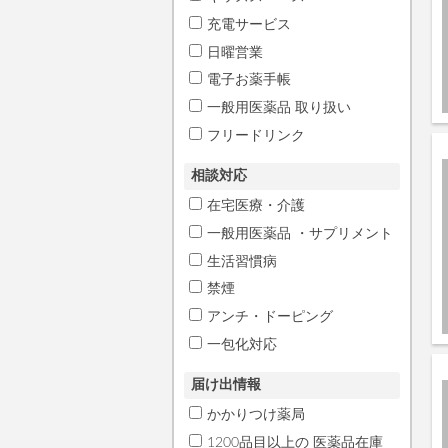
充電サービス
日曜営業
電子お薬手帳
一般用医薬品 取り扱い
フリードリンク
相談対応
在宅医療・介護
一般用医薬品 ・サプリメント
生活習慣病
禁煙
アンチ・ドーピング
一包化対応
届け出情報
かかりつけ薬局
1200品目以上の 医薬品在庫