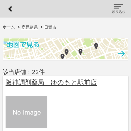
ホーム
鹿児島県
日置市
該当店舗：22件
阪神調剤薬局 ゆのもと駅前店