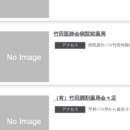
竹田医師会病院前薬局
アクセス
拝田原行バス竹田停留
（有）竹田調剤薬局会々店
アクセス
平村バス停から徒歩５