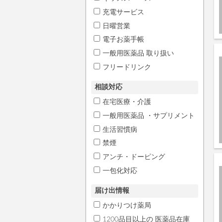
充電サービス
日曜営業
電子お薬手帳
一般用医薬品 取り扱い
フリードリンク
相談対応
在宅医療・介護
一般用医薬品 ・サプリメント
生活習慣病
禁煙
アンチ・ドーピング
一包化対応
届け出情報
かかりつけ薬局
1200品目以上の 医薬品在庫