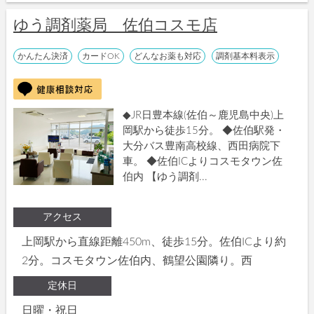
ゆう調剤薬局 佐伯コスモ店
かんたん決済
カードOK
どんなお薬も対応
調剤基本料表示
◆JR日豊本線(佐伯～鹿児島中央)上
岡駅から徒歩15分。 ◆佐伯駅発・
大分バス豊南高校線、西田病院下
車。 ◆佐伯ICよりコスモタウン佐
伯内 【ゆう調剤...
アクセス
上岡駅から直線距離450m、徒歩15分。佐伯ICより約
2分。コスモタウン佐伯内、鶴望公園隣り。西
定休日
日曜・祝日