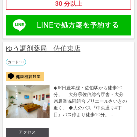
30 分以上
ゆう調剤薬局 佐伯東店
カードOK
◆JR日豊本線・佐伯駅から徒歩20
分。 大分県佐伯総合庁舎・大分
県農業協同組合プリエールさいきの
近く。 ◆大分バス『中央通り4丁
目』バス停より徒歩10分。...
アクセス