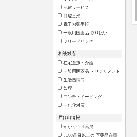
充電サービス
日曜営業
電子お薬手帳
一般用医薬品 取り扱い
フリードリンク
相談対応
在宅医療・介護
一般用医薬品 ・サプリメント
生活習慣病
禁煙
アンチ・ドーピング
一包化対応
届け出情報
かかりつけ薬局
1200品目以上の 医薬品在庫