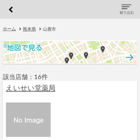
ホーム
熊本県
山鹿市
該当店舗：16件
えいせい堂薬局