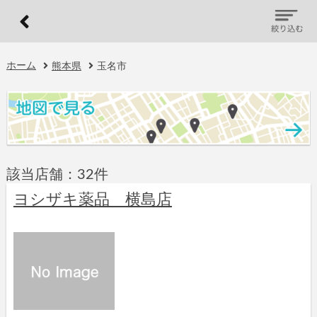
ホーム
熊本県
玉名市
該当店舗：32件
ヨシザキ薬品 横島店