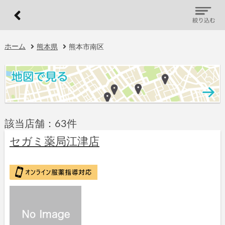
ホーム
熊本県
熊本市南区
該当店舗：63件
セガミ薬局江津店