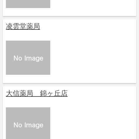
凌雲堂薬局
大信薬局 錦ヶ丘店