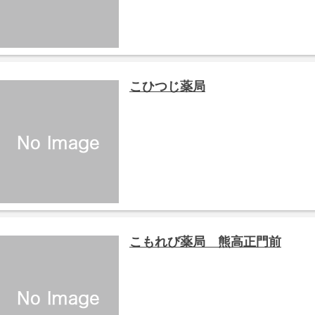
こひつじ薬局
こもれび薬局 熊高正門前