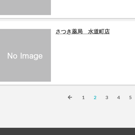
さつき薬局 水道町店
1
2
3
4
5