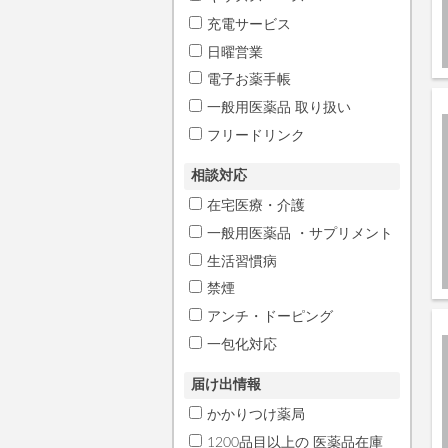
充電サービス
日曜営業
電子お薬手帳
一般用医薬品 取り扱い
フリードリンク
相談対応
在宅医療・介護
一般用医薬品 ・サプリメント
生活習慣病
禁煙
アンチ・ドーピング
一包化対応
届け出情報
かかりつけ薬局
1200品目以上の 医薬品在庫