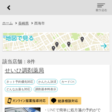
ホーム
長崎県
西海市
該当店舗：8件
せいひ調剤薬局
ネット予約優先対応
かんたん決済
カードOK
どんなお薬も対応
調剤基本料表示
・LINEで簡単に処方箋の予約がで