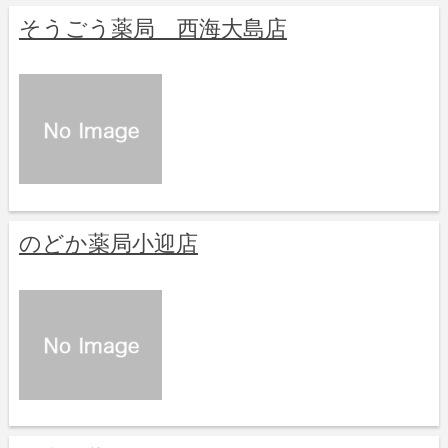
そうごう薬局 西海大島店
のどか薬局小迎店