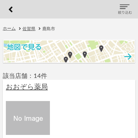
ホーム
佐賀県
鹿島市
該当店舗：14件
おおぞら薬局