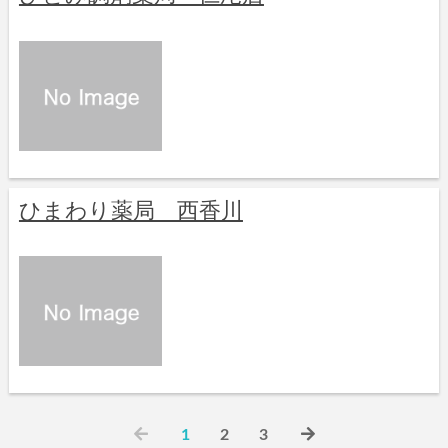
ひまわり薬局 西香川
1
2
3