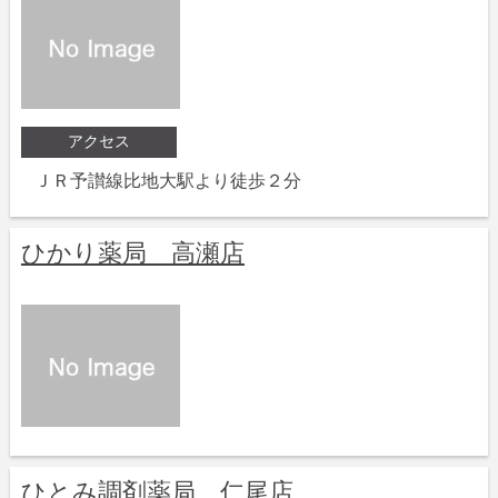
アクセス
ＪＲ予讃線比地大駅より徒歩２分
ひかり薬局 高瀬店
ひとみ調剤薬局 仁尾店