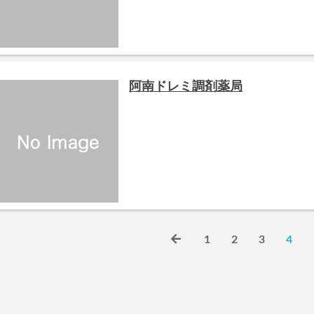
阿南ドレミ調剤薬局
1
2
3
4