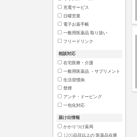
充電サービス
日曜営業
電子お薬手帳
一般用医薬品 取り扱い
フリードリンク
相談対応
在宅医療・介護
一般用医薬品 ・サプリメント
生活習慣病
禁煙
アンチ・ドーピング
一包化対応
届け出情報
かかりつけ薬局
1200品目以上の 医薬品在庫