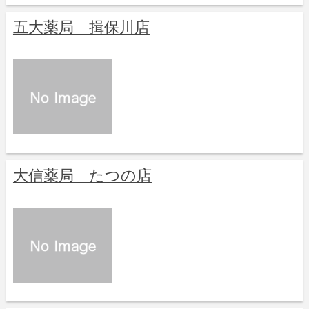
五大薬局 揖保川店
大信薬局 たつの店