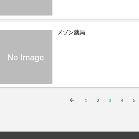
メゾン薬局
1
2
3
4
5