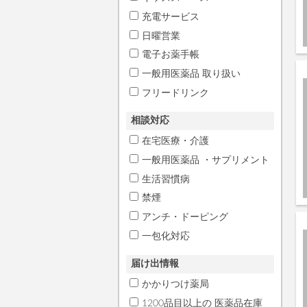
充電サービス
日曜営業
電子お薬手帳
一般用医薬品 取り扱い
フリードリンク
相談対応
在宅医療・介護
一般用医薬品 ・サプリメント
生活習慣病
禁煙
アンチ・ドーピング
一包化対応
届け出情報
かかりつけ薬局
1200品目以上の 医薬品在庫