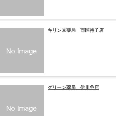
キリン堂薬局 西区持子店
グリーン薬局 伊川谷店