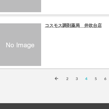
コスモス調剤薬局 井吹台店
2
3
4
5
6