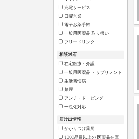
充電サービス
日曜営業
電子お薬手帳
一般用医薬品 取り扱い
フリードリンク
相談対応
在宅医療・介護
一般用医薬品 ・サプリメント
生活習慣病
禁煙
アンチ・ドーピング
一包化対応
届け出情報
かかりつけ薬局
1200品目以上の 医薬品在庫