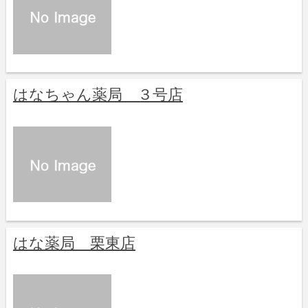
はなちゃん薬局 ３号店
はな薬局 栗東店