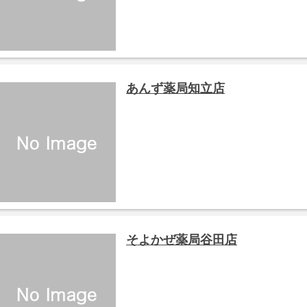
あんず薬局知立店
そよかぜ薬局谷田店