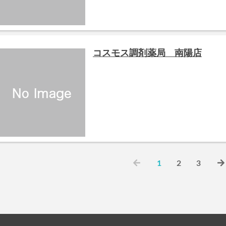
コスモス調剤薬局 南陽店
1
2
3