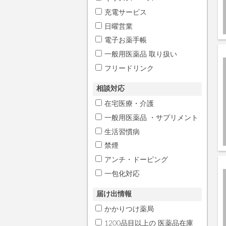
充電サービス
日曜営業
電子お薬手帳
一般用医薬品 取り扱い
フリードリンク
相談対応
在宅医療・介護
一般用医薬品 ・サプリメント
生活習慣病
禁煙
アンチ・ドーピング
一包化対応
届け出情報
かかりつけ薬局
1200品目以上の 医薬品在庫