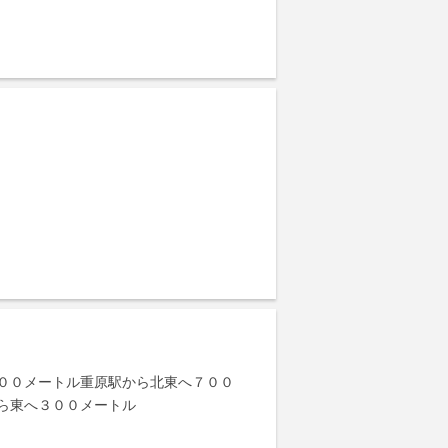
００メートル重原駅から北東へ７００
ら東へ３００メートル