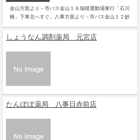
金山方面より－市バス金山１６瑞穂運動場東行「石川
橋」下車北へすぐ。八事方面より－市バス金山１２妙
しょうなん調剤薬局 元宮店
たんぽぽ薬局 八事日赤前店