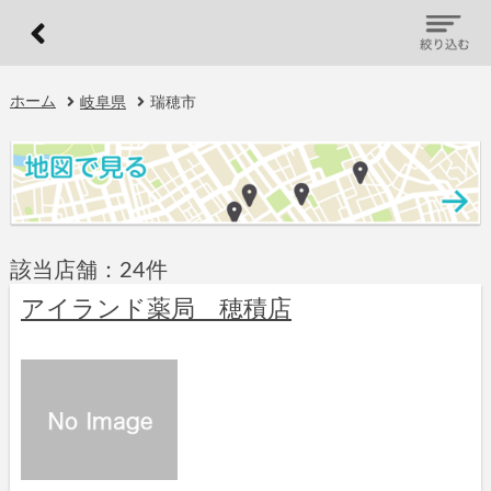
ホーム
岐阜県
瑞穂市
該当店舗：24件
アイランド薬局 穂積店