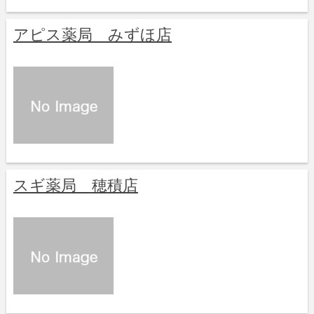
アピス薬局 みずほ店
スギ薬局 穂積店