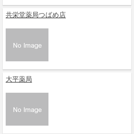
共栄堂薬局つばめ店
大平薬局