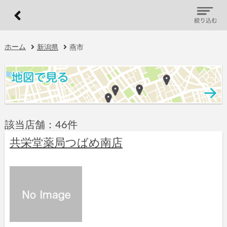
ホーム
新潟県
燕市
該当店舗：46件
共栄堂薬局つばめ南店