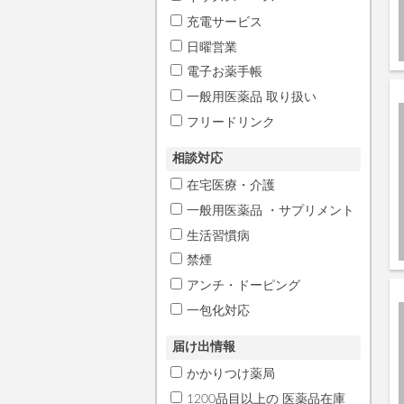
充電サービス
日曜営業
電子お薬手帳
一般用医薬品 取り扱い
フリードリンク
相談対応
在宅医療・介護
一般用医薬品 ・サプリメント
生活習慣病
禁煙
アンチ・ドーピング
一包化対応
届け出情報
かかりつけ薬局
1200品目以上の 医薬品在庫