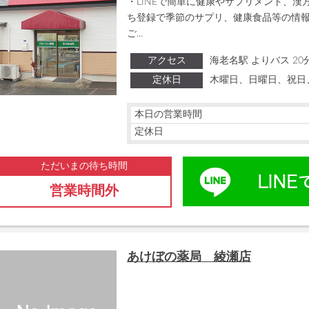
・LINEで簡単に健康やサプリメント、漢方
ち登録で季節のサプリ、健康食品等の情報
ご...
アクセス
海老名駅 よりバス 20
定休日
木曜日、日曜日、祝日
本日の営業時間
定休日
ただいまの待ち時間
営業時間外
あけぼの薬局 綾瀬店