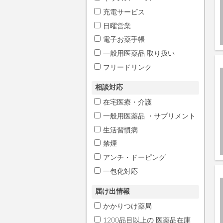
充電サービス
日曜営業
電子お薬手帳
一般用医薬品 取り扱い
フリードリンク
相談対応
在宅医療・介護
一般用医薬品 ・サプリメント
生活習慣病
禁煙
アンチ・ドーピング
一包化対応
届け出情報
かかりつけ薬局
1200品目以上の 医薬品在庫