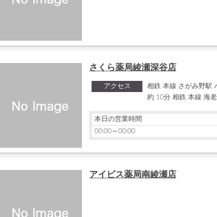
さくら薬局綾瀬深谷店
アクセス
相鉄 本線 さがみ野駅 
約 10分 相鉄 本線 海
本日の営業時間
00:00～00:00
アイビス薬局南綾瀬店